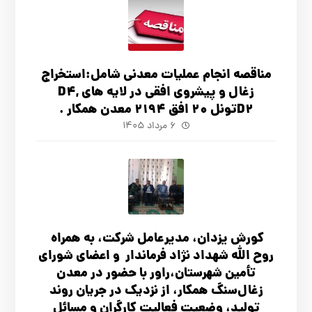
مناقصه انجام عملیات معدنی شامل:استخراج
زغال و پیشروی افقی در لایه های D4,
D2تونل 20 افق 2194 معدن همکار .
۶ مرداد ۱۴۰۵
کورش یزدان، مدیرعامل شرکت، به همراه
روح الله شهداد نژاد فرماندار و اعضای شورای
تأ‌مین شهرستان،راور با حضور در معدن
زغال‌سنگ همکار، از نزدیک در جریان روند
تولید، وضعیت فعالیت کارگران و مسائل