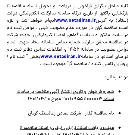
کلیه مراحل برگزاری فراخوان از دریافت و تحویل اسناد مناقصه تا
بازگشایی پاکت­ها از طریق درگاه سامانه تدارکات الکترونیکی دولت
www.setadiran.ir
(ستاد) به آدرس
انجام خواهد شد و لازم
است مناقصه گران در صورت عدم عضويت قبلي ، مراحل ثبت نام
در سايت مذكور و دريافت گواهي امضا الكترونيكي را جهت شركت
در مناقصه محقق سازند. شماره تماس سامانه ستاد جهت انجام
مراحل عضويت در سامانه ۱۴۵۶ و اطلاعات تماس دفاتر ثبت نام
www.setadiran.ir
در ساير استانها در سامانه
بخش ” ثبت نام /
پروفايل تامين كننده / مناقصه گر” موجود است .
مواعد زمانی:
●
شماره فراخوان و تاريخ انتشار آگهي مناقصه در سامانه
ستاد:
۲۰۰۱۰۹۵۵۱۱۰۰۰۰۰۳ مورخ ۱۴۰۱/۰۳/۱۰
●
نام مناقصه گذار :
شركت معادن زغالسنگ كرمان
●
مهلت دریافت اسناد ارزيابي كيفي و اسناد مناقصه از