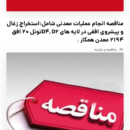
مناقصه انجام عملیات معدنی شامل:استخراج زغال
و پیشروی افقی در لایه های D4, D2تونل 20 افق
2194 معدن همکار .
مناقصه و مزایده