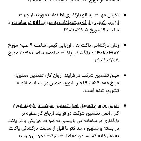
سامانه :
از مورخ ۱۴۰۱/۰۳/۱۱ لغايت ۱۴۰۱/۰۳/۲۱
●
آخرين مهلت ارسالو بارگذاري اطلاعات مورد نياز جهت
pdf
ارزيابي كيفي و ارائه پیشنهادات به صورت
در سامانه:
تا
ساعت ۱۹ مورخ ۱۴۰۱/۰۴/۰۵
●
زمان بازگشایی پاکت ها
: ارزيابي كيفي ساعت ۹ صبح مورخ
۱۴۰۱/۰۴/۰۶ و بازگشائي پاكات مناقصه ساعت ۱۱:۳۰ مورخ
۱۴۰۱/۰۴/۰۸
●
مبلغ تضمین شرکت در فرایند ارجاع کار
: تضمين معتبربه
مبلغ ۷۱۹.۵۵۹.۰۰۰ ريالنوع تضمین در اسناد مناقصه
تشريح شده است.
●
آدرس و زمان تحويل اصل تضمين شركت در فرايند ارجاع
كار :
اصل تضمين شركت در فرايند ارجاع كار علاوه بر
بارگذاري در سامانه مي بايستي به صورت فيزيكي و در پاكت
در بسته و ممهور ، حداكثر تا قبل از ساعت بازگشائي پاكات
به دبيرخانه كميسيون معاملات شركت تحويل و رسيد