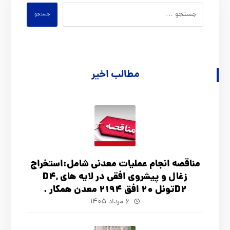
جستجو
مطالب اخیر
مناقصه انجام عملیات معدنی شامل:استخراج
زغال و پیشروی افقی در لایه های D4,
D2تونل 20 افق 2194 معدن همکار .
۶ مرداد ۱۴۰۵