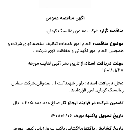
آگهي مناقصه عمومي
مناقصه گزار:
شركت معادن زغالسنگ كرمان.
موضوع مناقصه:
انجام امور خدمات تنظيف ساختمانهاي شركت و
همچنين انجام امور نگهباني و حفاظت كوي شركت .
مهلت دريافت اسناد:
از تاريخ نشر آگهی لغایت مورخه
۱۴۰۱/۰۱/۲۷
محل دريافت اسناد:
بلوار شهيدآيت ا…صدوقي_شركت معادن
زغالسنگ کرمان_ امور قراردادها.
تضمين شركت در فرایند ارجاع کار:
مبلغ ۱.۶۰۵.۰۰۰.۰۰۰ ریال
تاريخ تحويل پاكتها
:مورخه ۱۴۰۱/۰۲/۰۶
تاريخ گشايش پاكتها:
بازگشایی پاکت ب وارزیابی کیفی مورخه