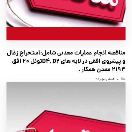
مناقصه انجام عملیات معدنی شامل:استخراج زغال
و پیشروی افقی در لایه های D4, D2تونل 20 افق
2194 معدن همکار .
مناقصه و مزایده