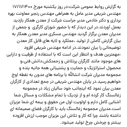
به گزارش روابط عمومی شرکت:در روز یکشنبه مورخ ۱۷/۱۱/۱۴۰۰
مهندس شریفی مدیر عامل به همراهی مهندس رنجبر معاونت بهره
برداری و دکتر خادمی مدیر حراست شرکت از معدن همکار بازدید
بعمل آوردند.در این دیدار که با حضور شورای کارگری و جمعی از
مدیران معدن برگزار گردید مهندس عسکری مدیر معدن همکار به
بیان گزارش کاملی از تولید ،عملکرد و لایه های قابل کار معدن
توضیحاتی را بیان نمودند.در ادامه مهندس شریفی افزود
:مهمترین هدف و انتظار این است که با استفاده از ظرفیت و دارایی
های موجود مانند کارگران پرتلاش و زحمتکش،دانش فنی،و
محصول استراتژیک و حمایت و پشتیبانی همه جانبه بنده و
مجموعه مدیران شرکت انشالله با برنامه های مدون به نقطه اوج
خواهیم رسید.در پایان مهندس شریفی در جمع تعدادی از کارگران
معدن بیان نمود که اینجانب خود سالیان زیاد در مجموعه
زغالسنگ کار کرده ام و از نزدیک با تمام مشکلات و مسائل شما
آشنایی کامل دارم و اولویت اول من حقوق و بیمه ای شما عزیزان
است.مدیران مجموعه زغالسنگ باید با کارگران فضای صمیمانه ای
داشته باشند چرا که کار و تلاش این عزیزان موجب ارزش افزوده
بیشتر و چرخش چرخ تولید میشود.