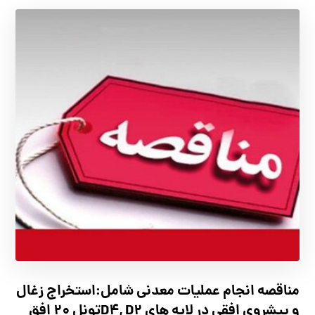
مناقصه انجام عملیات معدنی شامل:استخراج زغال
و پیشروی افقی در لایه های D4, D2تونل 20 افق