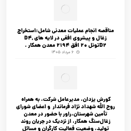
مناقصه انجام عملیات معدنی شامل:استخراج
زغال و پیشروی افقی در لایه های D4,
D2تونل 20 افق 2194 معدن همکار .
۶ مرداد ۱۴۰۵
کورش یزدان، مدیرعامل شرکت، به همراه
روح الله شهداد نژاد فرماندار و اعضای شورای
تأ‌مین شهرستان،راور با حضور در معدن
زغال‌سنگ همکار، از نزدیک در جریان روند
تولید، وضعیت فعالیت کارگران و مسائل