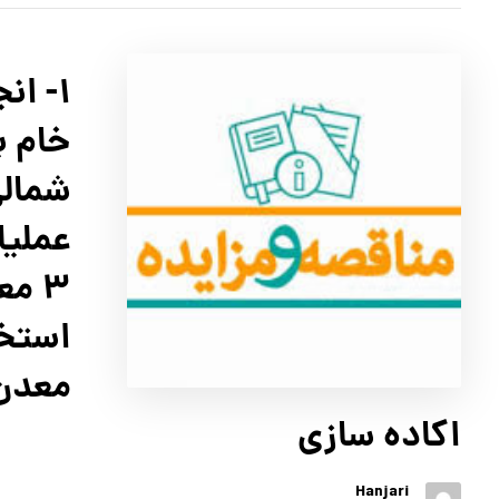
1- ا
خام ب
عمليا
معدن 
اكاده سازي
Hanjari