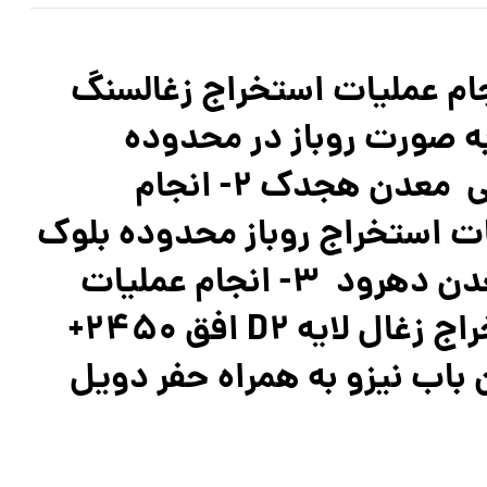
نجام عملیات استخراج زغالسنگ
ه صورت روباز در محدوده
شمالي معدن هجدک 2- انجام
ت استخراج روباز محدوده بلوك
3 معدن دهرود 3- انجام عمليات
استخراج زغال لايه D2 افق 2450+
باب نيزو به همراه حفر دويل