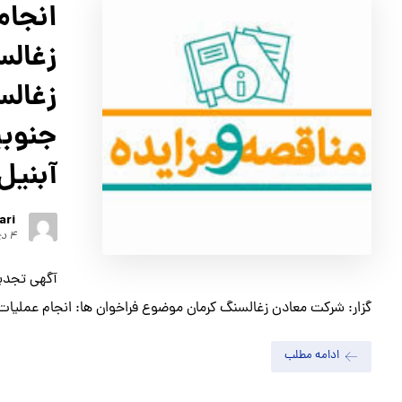
انجام
زغالس
زغالس
آبنیل
ari
۴ دی ۱۴۰۲
آگهي تجدید
گزار: شركت معادن زغالسنگ كرمان موضوع فراخوان ها: انجام عملیات ا
ادامه مطلب