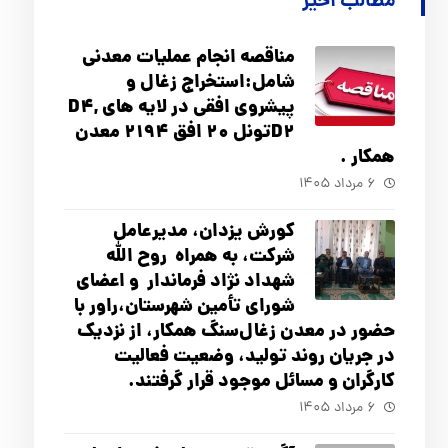
مطالب اخیر
مناقصه انجام عملیات معدنی
شامل:استخراج زغال و
پیشروی افقی در لایه های D4,
D2تونل 20 افق 2194 معدن
همکار .
۶ مرداد ۱۴۰۵
کورش یزدان، مدیرعامل
شرکت، به همراه روح الله
شهداد نژاد فرماندار و اعضای
شورای تأ‌مین شهرستان،راور با
حضور در معدن زغال‌سنگ همکار، از نزدیک
در جریان روند تولید، وضعیت فعالیت
کارگران و مسائل موجود قرار گرفتند.
۶ مرداد ۱۴۰۵