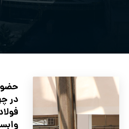
حضور 
در چه
فولاد
وابست