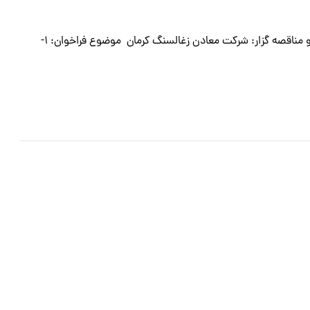
آگهي تجدید مناقصه عمومی همراه با ارزیابی کیفی(یکپارچه) كارفرما و مناقصه گزار: شركت معادن زغالسنگ كرمان موضوع فراخوان: ۱-