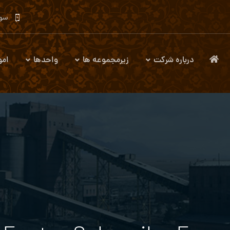
سوا
درباره شرکت
زیرمجموعه ها
واحدها
امو