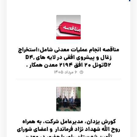
مناقصه انجام عملیات معدنی شامل:استخراج
زغال و پیشروی افقی در لایه های D4,
D2تونل 20 افق 2194 معدن همکار .
۶ مرداد ۱۴۰۵
کورش یزدان، مدیرعامل شرکت، به همراه
روح الله شهداد نژاد فرماندار و اعضای شورای