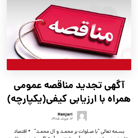
آگهي تجديد مناقصه عمومی
همراه با ارزیابی کیفی(یکپارچه)
Hanjari
۱۲ خرداد ۱۴۰۵
بسـمه تعالی “با صـلوات بر محمـد و آل محمـد“ * اقتصاد