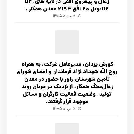
زغال و پیشروی افقی در لایه های D4,
D2تونل 20 افق 2194 معدن همکار .
۶ مرداد ۱۴۰۵
کورش یزدان، مدیرعامل شرکت، به همراه
روح الله شهداد نژاد فرماندار و اعضای شورای
تأ‌مین شهرستان،راور با حضور در معدن
زغال‌سنگ همکار، از نزدیک در جریان روند
تولید، وضعیت فعالیت کارگران و مسائل
موجود قرار گرفتند.
۶ مرداد ۱۴۰۵