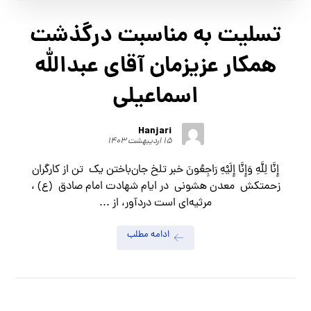
تسلیت به مناسبت درگذشت
همکار عزیزمان آقای عبدالله
اسماعیلی
Hanjari
۱۵ اردیبهشت ۱۴۰۳
إِنَّا لِلَّهِ وَإِنَّا إِلَیْهِ رَاجِعُونَ خبر تلخ جان‌باختن یک تن از کارگران
زحمتکش معدن هشونی در ایام شهادت امام صادق (ع) ،
مرثیه‌ای است دردآور، از ...
ادامه مطلب