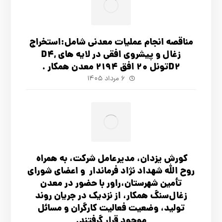
مناقصه انجام عملیات معدنی شامل:استخراج
زغال و پیشروی افقی در لایه های D4,
D2تونل 20 افق 2194 معدن همکار .
۶ مرداد ۱۴۰۵
کورش یزدان، مدیرعامل شرکت، به همراه
روح الله شهداد نژاد فرماندار و اعضای شورای
تأ‌مین شهرستان،راور با حضور در معدن
زغال‌سنگ همکار، از نزدیک در جریان روند
تولید، وضعیت فعالیت کارگران و مسائل
موجود قرار گرفتند.